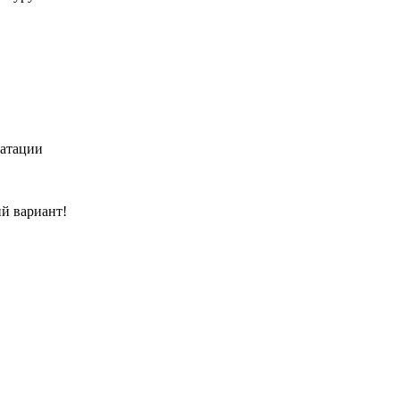
уатации
й вариант!