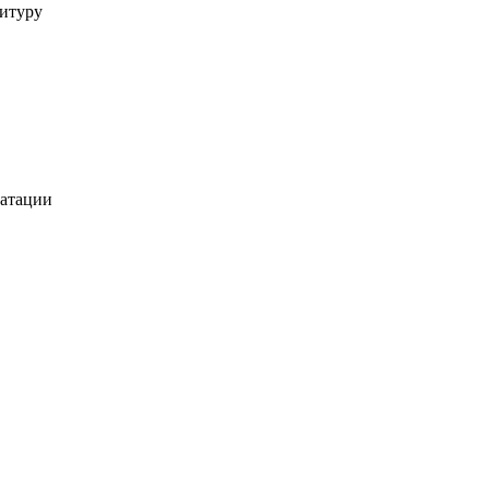
итуру
уатации