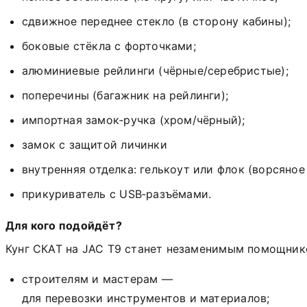
сдвижное
переднее
стекло
(в
сторону
кабины);
боковые
стёкла
с
форточками;
алюминиевые
рейлинги
(чёрные/серебристые);
поперечины (багажник на рейлинги);
импортная
замок‑ручка
(хром/чёрный);
замок с защитой личинки
внутренняя
отделка:
гелькоут
или
флок
(ворсяное
прикуриватель
с
USB‑разъёмами.
Для
кого
подойдёт?
Кунг
СКАТ
на
JAC
T9
станет
незаменимым
помощник
строителям
и
мастерам
—
для
перевозки
инструментов
и
материалов;