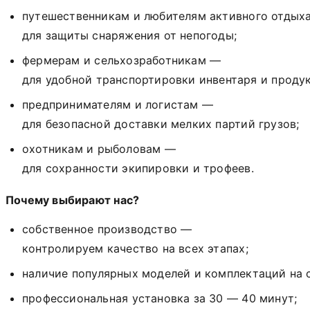
путешественникам
и
любителям
активного
отдых
для
защиты
снаряжения
от
непогоды;
фермерам
и
сельхозработникам
—
для
удобной
транспортировки
инвентаря
и
продук
предпринимателям
и
логистам
—
для
безопасной
доставки
мелких
партий
грузов;
охотникам
и
рыболовам
—
для
сохранности
экипировки
и
трофеев.
Почему
выбирают
нас?
собственное
производство
—
контролируем
качество
на
всех
этапах;
наличие
популярных
моделей
и
комплектаций
на
с
профессиональная
установка
за
30 — 40
минут;