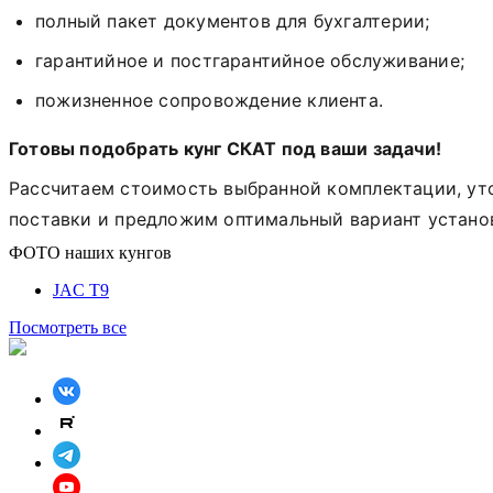
полный
пакет
документов
для
бухгалтерии
;
гарантийное и постгарантийное обслуживание;
пожизненное сопровождение клиента.
Готовы
подобрать
кунг
СКАТ
под
ваши
задачи!
Рассчитаем
стоимость
выбранной
комплектации,
ут
поставки
и
предложим
оптимальный
вариант
устано
ФОТО наших
кунгов
JAC T9
Посмотреть все