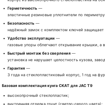
Герметичность
—
эластичные
резиновые
уплотнители
по
периметру
Безопасность
—
надёжный
замок
с
комплектом
ключей
защищает
Удобство
эксплуатации
—
газовые
упоры
облегчают
открывание
крышки,
а
в
Быстрый
монтаж
без
сверления
—
установка
не
нарушает
целостность
кузова,
завод
Гарантия
—
3
года
на
стеклопластиковый
корпус,
1
год
на
фур
Базовая
комплектация
кунга
СКАТ
для
JAC
T9
высокопрочный
стеклопластик;
внутренняя отделка грунт (светло-серого цвета);