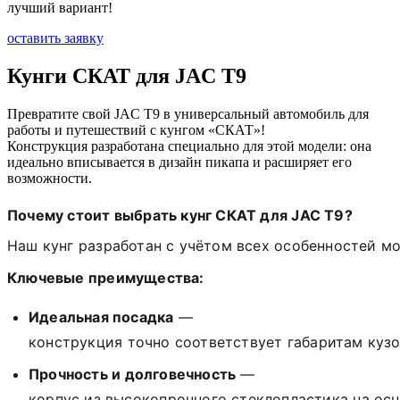
лучший вариант!
оставить заявку
Кунги СКАТ для
JAC T9
Превратите свой JAC T9 в универсальный автомобиль для
работы и путешествий с кунгом «СКАТ»!
Конструкция разработана специально для этой модели: она
идеально вписывается в дизайн пикапа и расширяет его
возможности.
Почему
стоит
выбрать
кунг
СКАТ
для
JAC
T9?
Наш
кунг
разработан
с
учётом
всех
особенностей
мо
Ключевые
преимущества:
Идеальная
посадка
—
конструкция
точно
соответствует
габаритам
кузо
Прочность
и
долговечность
—
корпус
из
высокопрочного
стеклопластика
на
осн