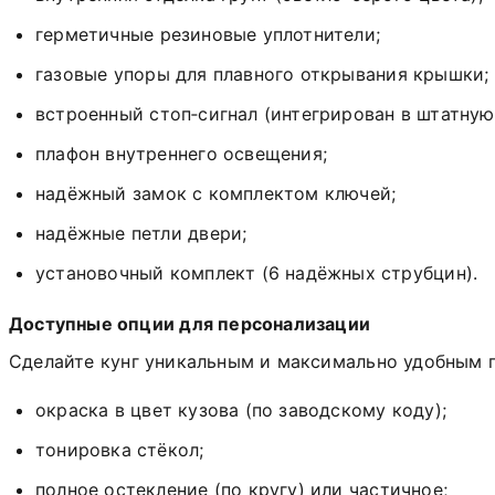
герметичные
резиновые
уплотнители;
газовые
упоры
для
плавного
открывания
крышки;
встроенный
стоп‑сигнал
(интегрирован
в
штатную
плафон
внутреннего
освещения;
надёжный
замок
с
комплектом
ключей;
надёжные петли двери;
установочный
комплект
(6
надёжных
струбцин).
Доступные
опции
для
персонализации
Сделайте
кунг
уникальным
и
максимально
удобным
окраска
в
цвет
кузова
(по
заводскому
коду);
тонировка
стёкол;
полное
остекление
(по
кругу)
или
частичное;