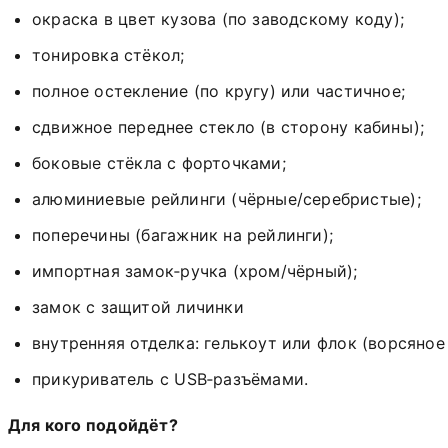
окраска
в
цвет
кузова
(по
заводскому
коду);
тонировка
стёкол;
полное
остекление
(по
кругу)
или
частичное;
сдвижное
переднее
стекло
(в
сторону
кабины);
боковые
стёкла
с
форточками;
алюминиевые
рейлинги
(чёрные/серебристые);
поперечины (багажник на рейлинги);
импортная
замок‑ручка
(хром/чёрный);
замок с защитой личинки
внутренняя
отделка:
гелькоут
или
флок
(ворсяное
прикуриватель
с
USB‑разъёмами.
Для
кого
подойдёт?