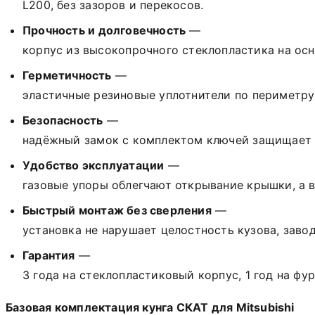
L200
,
без
зазоров
и
перекосов.
Прочность
и
долговечность
—
корпус
из
высокопрочного
стеклопластика
на
осн
Герметичность
—
эластичные
резиновые
уплотнители
по
периметру
Безопасность
—
надёжный
замок
с
комплектом
ключей
защищает
Удобство
эксплуатации
—
газовые
упоры
облегчают
открывание
крышки,
а
в
Быстрый
монтаж
без
сверления
—
установка
не
нарушает
целостность
кузова,
завод
Гарантия
—
3
года
на
стеклопластиковый
корпус,
1
год
на
фур
Базовая
комплектация
кунга
СКАТ
для
Mitsubishi