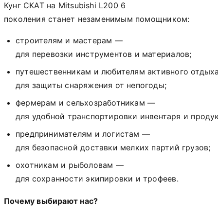
Кунг
СКАТ
на
Mitsubishi L200 6
поколения
станет
незаменимым
помощником:
строителям
и
мастерам
—
для
перевозки
инструментов
и
материалов;
путешественникам
и
любителям
активного
отдых
для
защиты
снаряжения
от
непогоды;
фермерам
и
сельхозработникам
—
для
удобной
транспортировки
инвентаря
и
продук
предпринимателям
и
логистам
—
для
безопасной
доставки
мелких
партий
грузов;
охотникам
и
рыболовам
—
для
сохранности
экипировки
и
трофеев.
Почему
выбирают
нас?